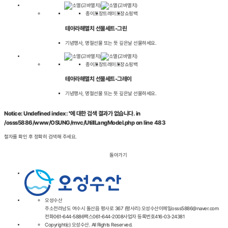
종이포장
트레이포장
쇼핑백
테아라해멸치 선물세트-그린
기념행사, 명절선물 또는 뜻 깊은날 선물하세요.
종이포장
트레이포장
쇼핑백
테아라해멸치 선물세트-그레이
기념행사, 명절선물 또는 뜻 깊은날 선물하세요.
Notice: Undefined index: ''에 대한 검색 결과가 없습니다. in
/osss5886/www/OSUNG/mvc/UtillLangModel.php on line 483
철자를 확인 후 정확히 검색해 주세요.
돌아가기
오성수산
주소
전라남도 여수시 돌산읍 평사로 367 (평사리) 오성수산
이메일
osss5886@naver.com
전화
061-644-5886
팩스
061-644-2008
사업자 등록번호
416-03-24381
Copyright(c) 오성수산. All Rights Reserved.