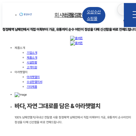
제품소개
KO
오성수산
회사소개
제품소개
품질인증
고객지원
아라햇멸치
쇼핑몰
EN
청정해역 남해안에서 직접 어획부터 가공, 유통까지 순수 어민이 정성을 다해 신선함을 바로 전해드립니다
제품소개
기업소개
제품소개
시설현황
고객지원
아라햇멸치
아라햇멸치
수상한멸치씨
기타제품
바다, 자연 그대로를 담은 & 아라햇멸치
100% 남해안멸치/국내산 천일염 사용 청정해역 남해안에서 직접 어획부터 가공, 유통까지 순수어민이
정성을 다해 신선함을 바로 전해드립니다.