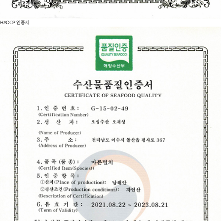
HACCP 인증서