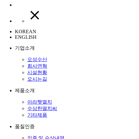
KOREAN
ENGLISH
기업소개
오성수산
회사연혁
시설현황
오시는길
제품소개
아라햇멸치
수상한멸치씨
기타제품
품질인증
인증 및 수상내역