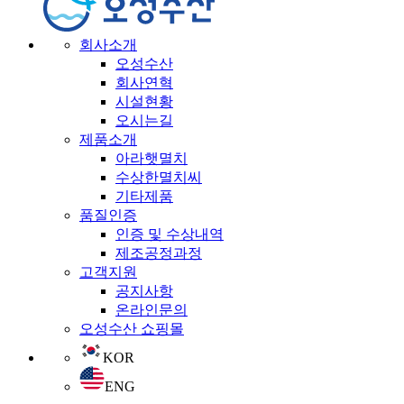
회사소개
오성수산
회사연혁
시설현황
오시는길
제품소개
아라햇멸치
수상한멸치씨
기타제품
품질인증
인증 및 수상내역
제조공정과정
고객지원
공지사항
온라인문의
오성수산 쇼핑몰
KOR
ENG